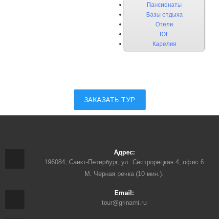
Пансионаты
Базы отдыха
Отели
ЮГ
Карелия
ЗАКАЗАТЬ ТУР
Адрес:
196084, Санкт-Петербург, ул. Сестрорецкая 4, офис 6
М. Черная речка (10 мин.).
Email:
tour@grinami.ru