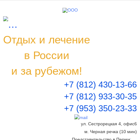
Заказать тур
Заполните, пожалуйста, все необходимые поля
Отдых и лечение
Ваше имя
*
в России
Ваш e-mail
*
и за рубежом!
+7 (812) 430-13-66
Ваше сообщение
*
+7 (812) 933-30-35
+7 (953) 350-23-33
Даю согласие на обработку персональных данных
ул. Сестрорецкая 4, офис6
Отправить
м. Черная речка (10 мин)
Представительство в Перми: