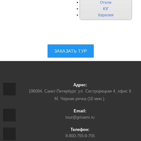
Отели
ЮГ
Карелия
ЗАКАЗАТЬ ТУР
Адрес:
196084, Санкт-Петербург, ул. Сестрорецкая 4, офис 6
М. Черная речка (10 мин.).
Email:
tour@grinami.ru
Телефон:
8-800-755-9-755