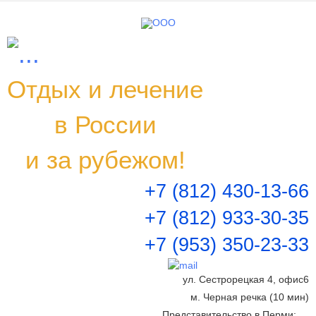
Заказать тур
Заполните, пожалуйста, все необходимые поля
Отдых и лечение
Ваше имя
*
в России
Ваш e-mail
*
и за рубежом!
+7 (812) 430-13-66
Ваше сообщение
*
+7 (812) 933-30-35
+7 (953) 350-23-33
Даю согласие на обработку персональных данных
ул. Сестрорецкая 4, офис6
Отправить
м. Черная речка (10 мин)
Представительство в Перми: