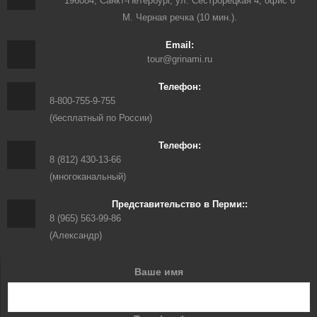
196084, Санкт-Петербург, ул. Сестрорецкая 4, офис 6
М. Черная речка (10 мин.).
Email:
tour@grinami.ru
Телефон:
8-800-755-9-755
(бесплатный по России)
Телефон:
8 (812) 430-13-66
(многоканальный)
Представительство в Перми::
8 (965) 563-99-86
(Александр)
Ваше имя