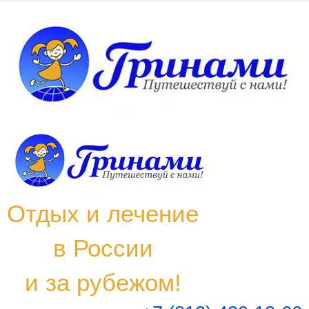
Заказать тур
Заполните, пожалуйста, все необходимые поля
Ваше имя
*
Ваш e-mail
*
Ваше сообщение
*
Отдых и лечение
Даю согласие на обработку персональных данных
Отправить
в России
simpleForm
и за рубежом!